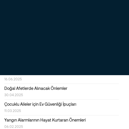
İş Yeri Alarm (Güvenlik) Sistemleri Nasıl Seçilir?
16.12.2025
Alarm (Güvenlik) Sistemlerinde Kalite ve Dayanıklılık Neden
Önemlidir?
23.09.2025
Evde Huzur ve Güvenlik Sağlamak İçin Akıllı Alarm Sistemlerinin
Rolü
22.07.2025
İş Yerinde Yüksek Güvenlik ve Verimlilik için En İyi Çözümler
Nelerdir?
16.06.2025
Doğal Afetlerde Alınacak Önlemler
30.04.2025
Çocuklu Aileler için Ev Güvenliği İpuçları
11.03.2025
Yangın Alarmlarının Hayat Kurtaran Önemleri
06.02.2025