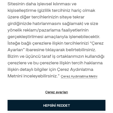
Hırsızlar Girdikleri Evlerde İlk Olarak Nerelere Bakarlar?
Sitesinin daha işlevsel kılınması ve
İş Ortağı Başvuru Formu
14.03.2022
kişiselleştirme (gizlilik tercihiniz hariç olmak
Securitas Alarm Mobil
üzere diğer tercihlerinizin siteye tekrar
Çocuklara Ev Güvenliği Hakkında Ne Öğretilmeli?
girdiğinizde hatırlanmasını sağlamak) ve size
24.01.2022
yönelik reklam/pazarlama faaliyetlerinin
Microsoft’tan COVID-19 Döneminde Güvende Kalma İpuçları
gerçekleştirilmesi amaçlarıyla işlenebilecektir.
10.01.2022
İsteğe bağlı çerezlere ilişkin tercihlerinizi “Çerez
İş Yeri Güvenlik Sisteminizin Etkinliğini Arttırmanız İçin En
Ayarları” ibaresine tıklayarak belirtebilirsiniz.
Destek Merkezi
Önemli 4 Neden
Bizim ve üçüncü taraf iş ortaklarımızın kullandığı
09.12.2021
444 83 73
çerezlere ve bu çerezlere ilişkin tercih haklarına
Evinizi Riskli Hale Getiren Ev Güvenliği Hataları Nelerdir?
ilişkin detaylı bilgiler için Çerez Aydınlatma
12.11.2021
Metnini inceleyebilirsiniz.”
Çerez Aydınlatma Metni
Oda Bazında Ev Güvenlik İpuçları
11.10.2021
Küresel Isınmayı Hep Birlikte Durdurabiliriz!
Çerez ayarları
03.09.2021
HEPSINI REDDET
Evinize Hırsız Girdiğinde Ne Yapmalısınız?
Hızlı teklif almak için hemen iletişime geçin!
17.08.2021