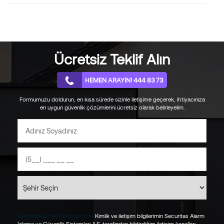
Türkiye’de İlk Kez Yeni Çıkan Securitas Kapım Güvende Nedir?
20.12.2024
Güvenlikte Akıllı Sistem Destekleri
04.12.2024
Ücretsiz Teklif Alın
Yapay Zekanın Ev Güvenliği Konusundaki Yetenekleri
31.10.2024
HEMEN ARAYIN! 444 83 73
Yapay Zeka Temelleri ile Güvenlik Nasıl Sağlanabilir?
Formumuzu doldurun, en kısa sürede sizinle iletişime geçerek, ihtiyacınıza
27.09.2024
en uygun güvenlik çözümlerini ücretsiz olarak belirleyelim.
Okula Dönüş Yolunda Çocukların Adaptasyonu için 8 Etkili
Öneri
27.08.2024
Sıcaklık, Nem Kontrolü ve Otomasyon Sistemleri Nelerdir?
23.07.2024
Elektromekanik Kilit Sistemi Nedir ve Nasıl Çalışır?
11.06.2024
Yangın Alarmı Sistemi Nasıl Test Edilir ve Periyodik Bakımı Nasıl
Aydınlatma Metni kapsamında
Kimlik ve iletişim bilgilerimin Securitas Alarm
İzleme ve Güvenlik Sistemleri A.Ş. tarafından bildirdiğim iletişim kanalları