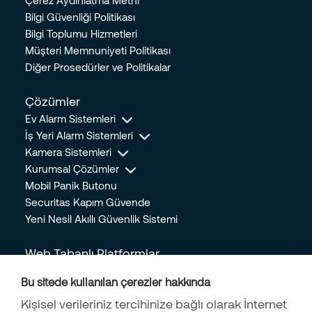
Çerez Aydınlatma Metni
25.07.2023
Bilgi Güvenliği Politikası
Bilgi Toplumu Hizmetleri
Hırsızlara Karşı Alınabilecek Güvenlik Önlemleri Nelerdir?
Müşteri Memnuniyeti Politikası
14.07.2023
Diğer Prosedürler ve Politikalar
Güvende Hissetmediğimiz Anlarda Oluşan Stresin İnsan
Üzerindeki Etkileri
Çözümler
24.05.2023
Ev Alarm Sistemleri
Doğal Gaz Tasarrufu için Yapılacak 5 Önemli Kriter
İş Yeri Alarm Sistemleri
24.05.2023
Kamera Sistemleri
Mobil Panik Butonu Nedir? Hangi Durumlarda Kullanılır?
Kurumsal Çözümler
28.04.2023
Mobil Panik Butonu
Securitas Kapım Güvende
Bebek ve Bakıcı Kameraları Alırken Dikkat Edilmesi Gerekenler
Yeni Nesil Akıllı Güvenlik Sistemi
13.04.2023
Ev Güvenliğinizi Arttırmak İçin Yeterli Olacak 5 Kolay Önlem
Web Tabanlı Platformlar
14.04.2022
Online İşlem Merkezi
Bu sitede kullanılan çerezler hakkında
Kişisel Güvenliği Korumanın 9 Yolu
Online Mağaza
05.04.2022
Kişisel verileriniz tercihinize bağlı olarak İnternet
İş Başvuru Formu