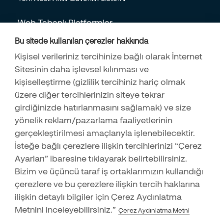
Web Tabanlı Platformlar
Online İşlem Merkezi
Bu sitede kullanılan çerezler hakkında
Online Mağaza
Kişisel verileriniz tercihinize bağlı olarak İnternet
İş Başvuru Formu
Sitesinin daha işlevsel kılınması ve
İş Ortağı Başvuru Formu
kişiselleştirme (gizlilik tercihiniz hariç olmak
Securitas Alarm Mobil
üzere diğer tercihlerinizin siteye tekrar
girdiğinizde hatırlanmasını sağlamak) ve size
yönelik reklam/pazarlama faaliyetlerinin
gerçekleştirilmesi amaçlarıyla işlenebilecektir.
İsteğe bağlı çerezlere ilişkin tercihlerinizi “Çerez
Ayarları” ibaresine tıklayarak belirtebilirsiniz.
Destek Merkezi
Bizim ve üçüncü taraf iş ortaklarımızın kullandığı
444 83 73
çerezlere ve bu çerezlere ilişkin tercih haklarına
ilişkin detaylı bilgiler için Çerez Aydınlatma
Metnini inceleyebilirsiniz.”
Çerez Aydınlatma Metni