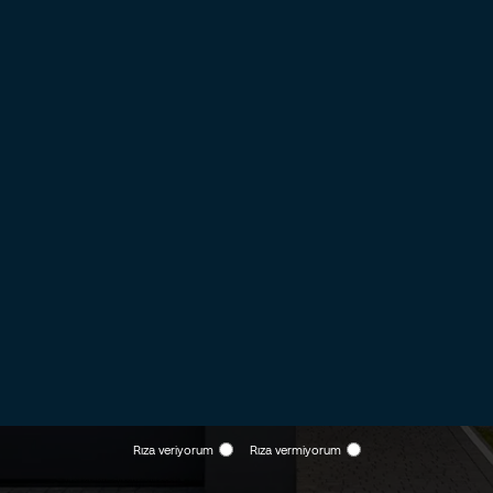
HEMEN ARAYIN! 444 83 73
Formumuzu doldurun, en kısa sürede sizinle iletişime geçerek, ihtiyacınıza
en uygun güvenlik çözümlerini ücretsiz olarak belirleyelim.
Aydınlatma Metni kapsamında
Kimlik ve iletişim bilgilerimin Securitas Alarm
İzleme ve Güvenlik Sistemleri A.Ş. tarafından bildirdiğim iletişim kanalları
üzerinden iletişim bilgilerime tanıtım, kampanya, reklam, promosyon gibi
içeriklere sahip ticari elektronik iletiler gönderilmesi amacıyla işlenmesine
ve bununla sınırlı olarak hizmet alınan üçüncü taraflar ile paylaşılmasına
Rıza veriyorum
Rıza vermiyorum