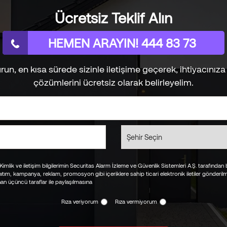
Ücretsiz Teklif Alın
HEMEN ARAYIN! 444 83 73
, en kısa sürede sizinle iletişime geçerek, ihtiyacınız
çözümlerini ücretsiz olarak belirleyelim.
Kimlik ve iletişim bilgilerimin Securitas Alarm İzleme ve Güvenlik Sistemleri A.Ş. tarafından bi
anıtım, kampanya, reklam, promosyon gibi içeriklere sahip ticari elektronik iletiler gönderi
ınan üçüncü taraflar ile paylaşılmasına
Rıza veriyorum
Rıza vermiyorum