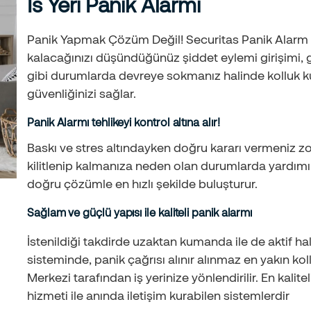
İs Yeri Panik Alarmı
Panik Yapmak Çözüm Değil! Securitas Panik Alarm S
kalacağınızı düşündüğünüz şiddet eylemi girişimi, gas
gibi durumlarda devreye sokmanız halinde kolluk kuv
güvenliğinizi sağlar.
Panik Alarmı tehlikeyi kontrol altına alır!
Baskı ve stres altındayken doğru kararı vermeniz z
kilitlenip kalmanıza neden olan durumlarda yardımın
doğru çözümle en hızlı şekilde buluşturur.
Sağlam ve güçlü yapısı ile kaliteli panik alarmı
İstenildiği takdirde uzaktan kumanda ile de aktif hale
sisteminde, panik çağrısı alınır alınmaz en yakın ko
Merkezi tarafından iş yerinize yönlendirilir. En kalit
hizmeti ile anında iletişim kurabilen sistemlerdir