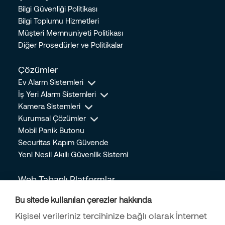
25.07.2023
Bilgi Güvenliği Politikası
Bilgi Toplumu Hizmetleri
Hırsızlara Karşı Alınabilecek Güvenlik Önlemleri Nelerdir?
Müşteri Memnuniyeti Politikası
14.07.2023
Diğer Prosedürler ve Politikalar
Güvende Hissetmediğimiz Anlarda Oluşan Stresin İnsan
Üzerindeki Etkileri
Çözümler
24.05.2023
Ev Alarm Sistemleri
Doğal Gaz Tasarrufu için Yapılacak 5 Önemli Kriter
İş Yeri Alarm Sistemleri
24.05.2023
Kamera Sistemleri
Mobil Panik Butonu Nedir? Hangi Durumlarda Kullanılır?
Kurumsal Çözümler
28.04.2023
Mobil Panik Butonu
Securitas Kapım Güvende
Bebek ve Bakıcı Kameraları Alırken Dikkat Edilmesi Gerekenler
Yeni Nesil Akıllı Güvenlik Sistemi
13.04.2023
Ev Güvenliğinizi Arttırmak İçin Yeterli Olacak 5 Kolay Önlem
Web Tabanlı Platformlar
14.04.2022
Online İşlem Merkezi
Bu sitede kullanılan çerezler hakkında
Kişisel Güvenliği Korumanın 9 Yolu
Online Mağaza
05.04.2022
Kişisel verileriniz tercihinize bağlı olarak İnternet
İş Başvuru Formu