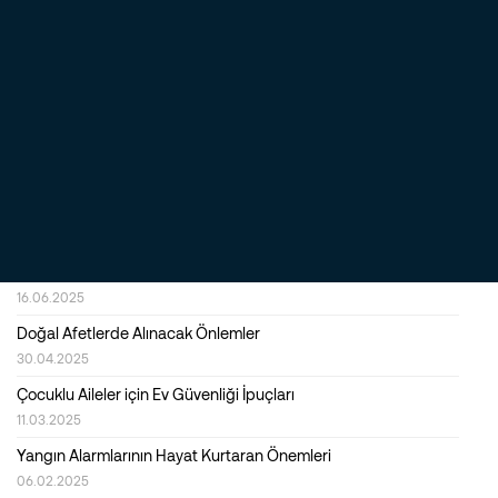
İş Yeri Alarm (Güvenlik) Sistemleri Nasıl Seçilir?
16.12.2025
Alarm (Güvenlik) Sistemlerinde Kalite ve Dayanıklılık Neden
Önemlidir?
23.09.2025
Evde Huzur ve Güvenlik Sağlamak İçin Akıllı Alarm Sistemlerinin
Rolü
22.07.2025
İş Yerinde Yüksek Güvenlik ve Verimlilik için En İyi Çözümler
Nelerdir?
16.06.2025
Doğal Afetlerde Alınacak Önlemler
30.04.2025
Çocuklu Aileler için Ev Güvenliği İpuçları
11.03.2025
Yangın Alarmlarının Hayat Kurtaran Önemleri
06.02.2025