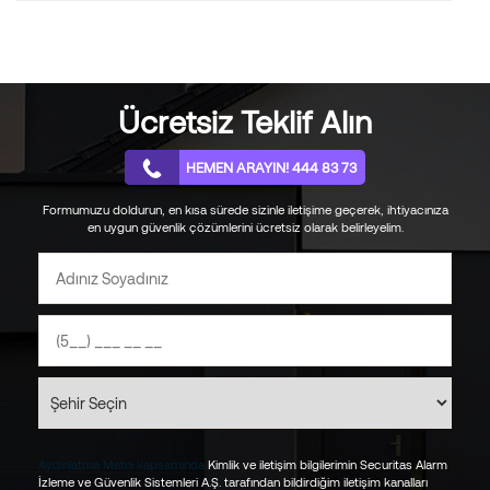
Türkiye’de İlk Kez Yeni Çıkan Securitas Kapım Güvende Nedir?
20.12.2024
Güvenlikte Akıllı Sistem Destekleri
04.12.2024
Ücretsiz Teklif Alın
Yapay Zekanın Ev Güvenliği Konusundaki Yetenekleri
31.10.2024
HEMEN ARAYIN! 444 83 73
Yapay Zeka Temelleri ile Güvenlik Nasıl Sağlanabilir?
Formumuzu doldurun, en kısa sürede sizinle iletişime geçerek, ihtiyacınıza
27.09.2024
en uygun güvenlik çözümlerini ücretsiz olarak belirleyelim.
Okula Dönüş Yolunda Çocukların Adaptasyonu için 8 Etkili
Öneri
27.08.2024
Sıcaklık, Nem Kontrolü ve Otomasyon Sistemleri Nelerdir?
23.07.2024
Elektromekanik Kilit Sistemi Nedir ve Nasıl Çalışır?
11.06.2024
Yangın Alarmı Sistemi Nasıl Test Edilir ve Periyodik Bakımı Nasıl
Aydınlatma Metni kapsamında
Kimlik ve iletişim bilgilerimin Securitas Alarm
İzleme ve Güvenlik Sistemleri A.Ş. tarafından bildirdiğim iletişim kanalları
Yapılır?