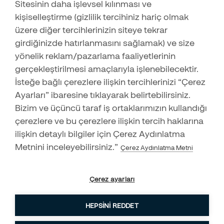
Hırsızlar Girdikleri Evlerde İlk Olarak Nerelere Bakarlar?
Sitesinin daha işlevsel kılınması ve
İş Ortağı Başvuru Formu
14.03.2022
kişiselleştirme (gizlilik tercihiniz hariç olmak
Securitas Alarm Mobil
üzere diğer tercihlerinizin siteye tekrar
Çocuklara Ev Güvenliği Hakkında Ne Öğretilmeli?
girdiğinizde hatırlanmasını sağlamak) ve size
24.01.2022
yönelik reklam/pazarlama faaliyetlerinin
Microsoft’tan COVID-19 Döneminde Güvende Kalma İpuçları
gerçekleştirilmesi amaçlarıyla işlenebilecektir.
10.01.2022
İsteğe bağlı çerezlere ilişkin tercihlerinizi “Çerez
İş Yeri Güvenlik Sisteminizin Etkinliğini Arttırmanız İçin En
Ayarları” ibaresine tıklayarak belirtebilirsiniz.
Destek Merkezi
Önemli 4 Neden
Bizim ve üçüncü taraf iş ortaklarımızın kullandığı
09.12.2021
444 83 73
çerezlere ve bu çerezlere ilişkin tercih haklarına
Evinizi Riskli Hale Getiren Ev Güvenliği Hataları Nelerdir?
ilişkin detaylı bilgiler için Çerez Aydınlatma
12.11.2021
Metnini inceleyebilirsiniz.”
Çerez Aydınlatma Metni
Oda Bazında Ev Güvenlik İpuçları
11.10.2021
Küresel Isınmayı Hep Birlikte Durdurabiliriz!
Çerez ayarları
03.09.2021
HEPSINI REDDET
Evinize Hırsız Girdiğinde Ne Yapmalısınız?
Hızlı teklif almak için hemen iletişime geçin!
17.08.2021