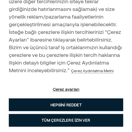
üzere diğer tercihlerinizin siteye tekrar
Çocuklara Ev Güvenliği Hakkında Ne Öğretilmeli?
girdiğinizde hatırlanmasını sağlamak) ve size
24.01.2022
yönelik reklam/pazarlama faaliyetlerinin
Microsoft’tan COVID-19 Döneminde Güvende Kalma İpuçları
gerçekleştirilmesi amaçlarıyla işlenebilecektir.
10.01.2022
İsteğe bağlı çerezlere ilişkin tercihlerinizi “Çerez
İş Yeri Güvenlik Sisteminizin Etkinliğini Arttırmanız İçin En
Ayarları” ibaresine tıklayarak belirtebilirsiniz.
Destek Merkezi
Önemli 4 Neden
Bizim ve üçüncü taraf iş ortaklarımızın kullandığı
09.12.2021
444 83 73
çerezlere ve bu çerezlere ilişkin tercih haklarına
Evinizi Riskli Hale Getiren Ev Güvenliği Hataları Nelerdir?
ilişkin detaylı bilgiler için Çerez Aydınlatma
12.11.2021
Metnini inceleyebilirsiniz.”
Çerez Aydınlatma Metni
Oda Bazında Ev Güvenlik İpuçları
11.10.2021
Küresel Isınmayı Hep Birlikte Durdurabiliriz!
Çerez ayarları
03.09.2021
HEPSINI REDDET
Evinize Hırsız Girdiğinde Ne Yapmalısınız?
Hızlı teklif almak için hemen iletişime geçin!
17.08.2021
TÜM ÇEREZLERE IZIN VER
Çocuklar ve Ebeveynler için Mutfak Güvenliği İpuçları
27.07.2021