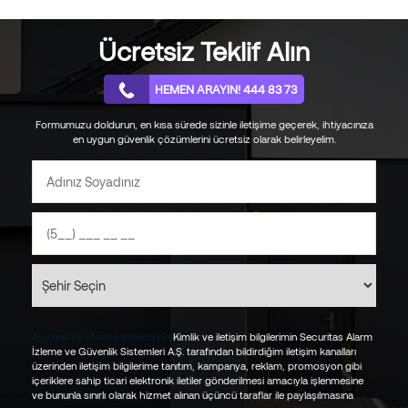
Güvenlikte Akıllı Sistem Destekleri
04.12.2024
Ücretsiz Teklif Alın
Yapay Zekanın Ev Güvenliği Konusundaki Yetenekleri
31.10.2024
HEMEN ARAYIN! 444 83 73
Yapay Zeka Temelleri ile Güvenlik Nasıl Sağlanabilir?
Formumuzu doldurun, en kısa sürede sizinle iletişime geçerek, ihtiyacınıza
27.09.2024
en uygun güvenlik çözümlerini ücretsiz olarak belirleyelim.
Okula Dönüş Yolunda Çocukların Adaptasyonu için 8 Etkili
Öneri
27.08.2024
Sıcaklık, Nem Kontrolü ve Otomasyon Sistemleri Nelerdir?
23.07.2024
Elektromekanik Kilit Sistemi Nedir ve Nasıl Çalışır?
11.06.2024
Yangın Alarmı Sistemi Nasıl Test Edilir ve Periyodik Bakımı Nasıl
Aydınlatma Metni kapsamında
Kimlik ve iletişim bilgilerimin Securitas Alarm
İzleme ve Güvenlik Sistemleri A.Ş. tarafından bildirdiğim iletişim kanalları
Yapılır?
üzerinden iletişim bilgilerime tanıtım, kampanya, reklam, promosyon gibi
22.03.2024
içeriklere sahip ticari elektronik iletiler gönderilmesi amacıyla işlenmesine
ve bununla sınırlı olarak hizmet alınan üçüncü taraflar ile paylaşılmasına
Ev veya İş Yeri için Yangın Alarmı Neden Gereklidir?