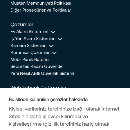
Müşteri Memnuniyeti Politikası
14.07.2023
Diğer Prosedürler ve Politikalar
Güvende Hissetmediğimiz Anlarda Oluşan Stresin İnsan
Üzerindeki Etkileri
Çözümler
24.05.2023
Ev Alarm Sistemleri
Doğal Gaz Tasarrufu için Yapılacak 5 Önemli Kriter
İş Yeri Alarm Sistemleri
24.05.2023
Kamera Sistemleri
Mobil Panik Butonu Nedir? Hangi Durumlarda Kullanılır?
Kurumsal Çözümler
28.04.2023
Mobil Panik Butonu
Securitas Kapım Güvende
Bebek ve Bakıcı Kameraları Alırken Dikkat Edilmesi Gerekenler
Yeni Nesil Akıllı Güvenlik Sistemi
13.04.2023
Ev Güvenliğinizi Arttırmak İçin Yeterli Olacak 5 Kolay Önlem
Web Tabanlı Platformlar
14.04.2022
Online İşlem Merkezi
Bu sitede kullanılan çerezler hakkında
Kişisel Güvenliği Korumanın 9 Yolu
Online Mağaza
05.04.2022
Kişisel verileriniz tercihinize bağlı olarak İnternet
İş Başvuru Formu
Hırsızlar Girdikleri Evlerde İlk Olarak Nerelere Bakarlar?
Sitesinin daha işlevsel kılınması ve
İş Ortağı Başvuru Formu
14.03.2022
kişiselleştirme (gizlilik tercihiniz hariç olmak
Securitas Alarm Mobil