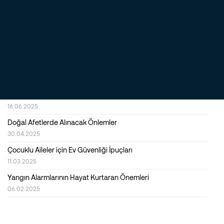
Alarm (Güvenlik) Sistemlerinde Kalite ve Dayanıklılık Neden
Önemlidir?
23.09.2025
Evde Huzur ve Güvenlik Sağlamak İçin Akıllı Alarm Sistemlerinin
Rolü
22.07.2025
İş Yerinde Yüksek Güvenlik ve Verimlilik için En İyi Çözümler
Nelerdir?
16.06.2025
Doğal Afetlerde Alınacak Önlemler
30.04.2025
Çocuklu Aileler için Ev Güvenliği İpuçları
11.03.2025
Yangın Alarmlarının Hayat Kurtaran Önemleri
06.02.2025
Türkiye’de İlk Kez Yeni Çıkan Securitas Kapım Güvende Nedir?
20.12.2024