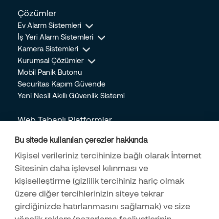
Üzerindeki Etkileri
Çözümler
24.05.2023
Ev Alarm Sistemleri
Doğal Gaz Tasarrufu için Yapılacak 5 Önemli Kriter
İş Yeri Alarm Sistemleri
24.05.2023
Kamera Sistemleri
Mobil Panik Butonu Nedir? Hangi Durumlarda Kullanılır?
Kurumsal Çözümler
28.04.2023
Mobil Panik Butonu
Securitas Kapım Güvende
Bebek ve Bakıcı Kameraları Alırken Dikkat Edilmesi Gerekenler
Yeni Nesil Akıllı Güvenlik Sistemi
13.04.2023
Ev Güvenliğinizi Arttırmak İçin Yeterli Olacak 5 Kolay Önlem
Web Tabanlı Platformlar
14.04.2022
Online İşlem Merkezi
Bu sitede kullanılan çerezler hakkında
Kişisel Güvenliği Korumanın 9 Yolu
Online Mağaza
05.04.2022
Kişisel verileriniz tercihinize bağlı olarak İnternet
İş Başvuru Formu
Hırsızlar Girdikleri Evlerde İlk Olarak Nerelere Bakarlar?
Sitesinin daha işlevsel kılınması ve
İş Ortağı Başvuru Formu
14.03.2022
kişiselleştirme (gizlilik tercihiniz hariç olmak
Securitas Alarm Mobil
üzere diğer tercihlerinizin siteye tekrar
Çocuklara Ev Güvenliği Hakkında Ne Öğretilmeli?
girdiğinizde hatırlanmasını sağlamak) ve size
24.01.2022
yönelik reklam/pazarlama faaliyetlerinin