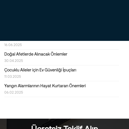
23.09.2025
Evde Huzur ve Güvenlik Sağlamak İçin Akıllı Alarm Sistemlerinin
Rolü
22.07.2025
İş Yerinde Yüksek Güvenlik ve Verimlilik için En İyi Çözümler
Nelerdir?
16.06.2025
Doğal Afetlerde Alınacak Önlemler
30.04.2025
Çocuklu Aileler için Ev Güvenliği İpuçları
11.03.2025
Yangın Alarmlarının Hayat Kurtaran Önemleri
06.02.2025
Türkiye’de İlk Kez Yeni Çıkan Securitas Kapım Güvende Nedir?
20.12.2024
Güvenlikte Akıllı Sistem Destekleri
04.12.2024
Ücretsiz Teklif Alın