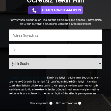
Yapay Zekanın Ev Güvenliği Konusundaki Yetenekleri
31.10.2024
HEMEN ARAYIN! 444 83 73
Yapay Zeka Temelleri ile Güvenlik Nasıl Sağlanabilir?
Formumuzu doldurun, en kısa sürede sizinle iletişime geçerek, ihtiyacınıza
27.09.2024
en uygun güvenlik çözümlerini ücretsiz olarak belirleyelim.
Okula Dönüş Yolunda Çocukların Adaptasyonu için 8 Etkili
Öneri
27.08.2024
Sıcaklık, Nem Kontrolü ve Otomasyon Sistemleri Nelerdir?
23.07.2024
Elektromekanik Kilit Sistemi Nedir ve Nasıl Çalışır?
11.06.2024
Yangın Alarmı Sistemi Nasıl Test Edilir ve Periyodik Bakımı Nasıl
Aydınlatma Metni kapsamında
Kimlik ve iletişim bilgilerimin Securitas Alarm
İzleme ve Güvenlik Sistemleri A.Ş. tarafından bildirdiğim iletişim kanalları
Yapılır?
üzerinden iletişim bilgilerime tanıtım, kampanya, reklam, promosyon gibi
22.03.2024
içeriklere sahip ticari elektronik iletiler gönderilmesi amacıyla işlenmesine
ve bununla sınırlı olarak hizmet alınan üçüncü taraflar ile paylaşılmasına
Ev veya İş Yeri için Yangın Alarmı Neden Gereklidir?
03.01.2024
Rıza veriyorum
Rıza vermiyorum
Kartlı Geçiş Sistemi Nedir? Nasıl Çalışır?