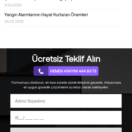
11.03.2025
Yangın Alarmlarının Hayat Kurtaran Önemleri
06.02.2025
Türkiye’de İlk Kez Yeni Çıkan Securitas Kapım Güvende Nedir?
20.12.2024
Güvenlikte Akıllı Sistem Destekleri
04.12.2024
Ücretsiz Teklif Alın
Yapay Zekanın Ev Güvenliği Konusundaki Yetenekleri
31.10.2024
HEMEN ARAYIN! 444 83 73
Yapay Zeka Temelleri ile Güvenlik Nasıl Sağlanabilir?
Formumuzu doldurun, en kısa sürede sizinle iletişime geçerek, ihtiyacınıza
27.09.2024
en uygun güvenlik çözümlerini ücretsiz olarak belirleyelim.
Okula Dönüş Yolunda Çocukların Adaptasyonu için 8 Etkili
Öneri
27.08.2024
Sıcaklık, Nem Kontrolü ve Otomasyon Sistemleri Nelerdir?
23.07.2024