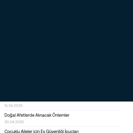
Ev İçin En İyi Güvenlik Alarmı Önerileri: Nelere Dikkat
Etmelisiniz?
16.12.2025
İş Yeri Alarm (Güvenlik) Sistemleri Nasıl Seçilir?
16.12.2025
Alarm (Güvenlik) Sistemlerinde Kalite ve Dayanıklılık Neden
Önemlidir?
23.09.2025
Evde Huzur ve Güvenlik Sağlamak İçin Akıllı Alarm Sistemlerinin
Rolü
22.07.2025
İş Yerinde Yüksek Güvenlik ve Verimlilik için En İyi Çözümler
Nelerdir?
16.06.2025
Doğal Afetlerde Alınacak Önlemler
30.04.2025
Çocuklu Aileler için Ev Güvenliği İpuçları