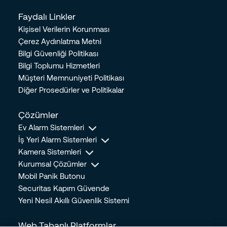
Alarm Sistemlerinin Bilinmesi Gereken Faydaları Nelerdir?
Faydalı Linkler
08.08.2023
Kişisel Verilerin Korunması
Twitter Logosunun Yenilenen Hikayesi
Çerez Aydınlatma Metni
25.07.2023
Bilgi Güvenliği Politikası
Bilgi Toplumu Hizmetleri
Hırsızlara Karşı Alınabilecek Güvenlik Önlemleri Nelerdir?
Müşteri Memnuniyeti Politikası
14.07.2023
Diğer Prosedürler ve Politikalar
Güvende Hissetmediğimiz Anlarda Oluşan Stresin İnsan
Üzerindeki Etkileri
Çözümler
24.05.2023
Ev Alarm Sistemleri
Doğal Gaz Tasarrufu için Yapılacak 5 Önemli Kriter
İş Yeri Alarm Sistemleri
24.05.2023
Kamera Sistemleri
Mobil Panik Butonu Nedir? Hangi Durumlarda Kullanılır?
Kurumsal Çözümler
28.04.2023
Mobil Panik Butonu
Securitas Kapım Güvende
Bebek ve Bakıcı Kameraları Alırken Dikkat Edilmesi Gerekenler
Yeni Nesil Akıllı Güvenlik Sistemi
13.04.2023
Ev Güvenliğinizi Arttırmak İçin Yeterli Olacak 5 Kolay Önlem
Web Tabanlı Platformlar