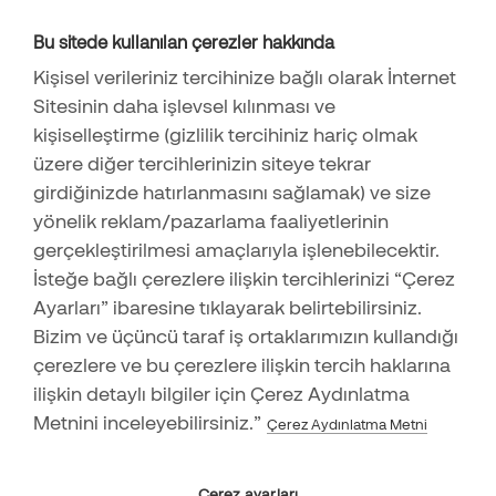
14.04.2022
Online İşlem Merkezi
Bu sitede kullanılan çerezler hakkında
Kişisel Güvenliği Korumanın 9 Yolu
Online Mağaza
05.04.2022
Kişisel verileriniz tercihinize bağlı olarak İnternet
İş Başvuru Formu
Hırsızlar Girdikleri Evlerde İlk Olarak Nerelere Bakarlar?
Sitesinin daha işlevsel kılınması ve
İş Ortağı Başvuru Formu
14.03.2022
kişiselleştirme (gizlilik tercihiniz hariç olmak
Securitas Alarm Mobil
üzere diğer tercihlerinizin siteye tekrar
Çocuklara Ev Güvenliği Hakkında Ne Öğretilmeli?
girdiğinizde hatırlanmasını sağlamak) ve size
24.01.2022
yönelik reklam/pazarlama faaliyetlerinin
Microsoft’tan COVID-19 Döneminde Güvende Kalma İpuçları
gerçekleştirilmesi amaçlarıyla işlenebilecektir.
10.01.2022
İsteğe bağlı çerezlere ilişkin tercihlerinizi “Çerez
İş Yeri Güvenlik Sisteminizin Etkinliğini Arttırmanız İçin En
Ayarları” ibaresine tıklayarak belirtebilirsiniz.
Destek Merkezi
Önemli 4 Neden
Bizim ve üçüncü taraf iş ortaklarımızın kullandığı
09.12.2021
444 83 73
çerezlere ve bu çerezlere ilişkin tercih haklarına
Evinizi Riskli Hale Getiren Ev Güvenliği Hataları Nelerdir?
ilişkin detaylı bilgiler için Çerez Aydınlatma
12.11.2021
Metnini inceleyebilirsiniz.”
Çerez Aydınlatma Metni
Oda Bazında Ev Güvenlik İpuçları
11.10.2021
Küresel Isınmayı Hep Birlikte Durdurabiliriz!
Çerez ayarları