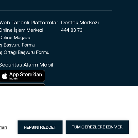
Web Tabanlı Platformlar
Destek Merkezi
Online İşlem Merkezi
444 83 73
Online Mağaza
İş Başvuru Formu
İş Ortağı Başvuru Formu
Securitas Alarm Mobil
ları
HEPSINI REDDET
TÜM ÇEREZLERE IZIN VER